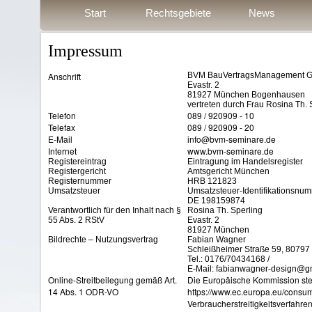
Start
Rechtsgebiete
News
Impressum
Anschrift
BVM BauVertragsManagement 
Evastr. 2
81927 München Bogenhausen
vertreten durch Frau Rosina Th. 
Telefon
089 / 920909 - 10
Telefax
089 / 920909 - 20
E-Mail
info@bvm-seminare.de
Internet
www.bvm-seminare.de
Registereintrag
Eintragung im Handelsregister
Registergericht
Amtsgericht München
Registernummer
HRB 121823
Umsatzsteuer
Umsatzsteuer-Identifikationsnu
DE 198159874
Verantwortlich für den Inhalt nach §
Rosina Th. Sperling
55 Abs. 2 RStV
Evastr. 2
81927 München
Bildrechte – Nutzungsvertrag
Fabian Wagner
Schleißheimer Straße 59, 8079
Tel.: 0176/70434168 /
E-Mail: fabianwagner-design@g
Online-Streitbeilegung gemäß Art.
Die Europäische Kommission stellt
14 Abs. 1 ODR-VO
https://www.ec.europa.eu/consum
Verbraucherstreitigkeitsverfahren 